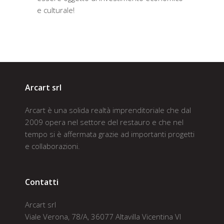
e culturale!
Arcart srl
Arcart è una solida realtà imprenditoriale che dal
2009 opera nel settore del restauro e che nel
tempo si è affermata grazie ad importanti progetti
e collaborazioni.
Contatti
Arcart srl
Viale Verona, 78/A, 36077 Altavilla Vicentina VI