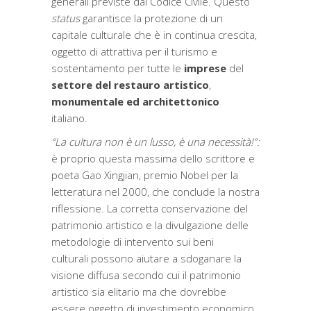
generali previste dal Codice Civile. Questo
status
garantisce la protezione di un
capitale culturale che è in continua crescita,
oggetto di attrattiva per il turismo e
sostentamento per tutte le
imprese
del
settore del restauro artistico
,
monumentale ed architettonico
italiano.
“La cultura non è un lusso, è una necessità!”:
è
proprio questa massima dello scrittore e
poeta Gao Xingjian, premio Nobel per la
letteratura nel 2000, che conclude la nostra
riflessione. La corretta conservazione del
patrimonio artistico e la divulgazione delle
metodologie di intervento sui beni
culturali
possono aiutare a sdoganare la
visione diffusa secondo cui il patrimonio
artistico sia elitario ma che dovrebbe
essere oggetto di investimento economico